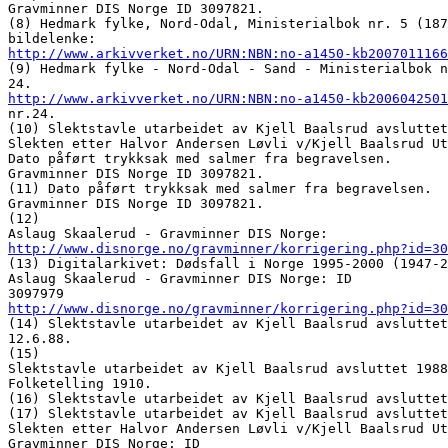
Gravminner DIS Norge ID 3097821. 

(8) Hedmark fylke, Nord-Odal, Ministerialbok nr. 5 (187
http://www.arkivverket.no/URN:NBN:no-a1450-kb2007011166
(9) Hedmark fylke - Nord-Odal - Sand - Ministerialbok n
http://www.arkivverket.no/URN:NBN:no-a1450-kb2006042501
nr.24. 

(10) Slektstavle utarbeidet av Kjell Baalsrud avsluttet
Slekten etter Halvor Andersen Løvli v/Kjell Baalsrud Ut
Dato påført trykksak med salmer fra begravelsen. 

Gravminner DIS Norge ID 3097821. 

(11) Dato påført trykksak med salmer fra begravelsen.

Gravminner DIS Norge ID 3097821. 

(12) 

http://www.disnorge.no/gravminner/korrigering.php?id=30
(13) Digitalarkivet: Dødsfall i Norge 1995-2000 (1947-2
Aslaug Skaalerud - Gravminner DIS Norge: ID 

http://www.disnorge.no/gravminner/korrigering.php?id=30
(14) Slektstavle utarbeidet av Kjell Baalsrud avsluttet
12.6.88. 

(15) 

Slektstavle utarbeidet av Kjell Baalsrud avsluttet 1988

Folketelling 1910. 

(16) Slektstavle utarbeidet av Kjell Baalsrud avsluttet
(17) Slektstavle utarbeidet av Kjell Baalsrud avsluttet
Slekten etter Halvor Andersen Løvli v/Kjell Baalsrud Ut
Gravminner DIS Norge: ID 
