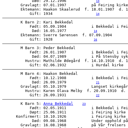
             Død: 29.12.1996             
13
        Gravlagt: 07.01.1997           på Feiring kirke
        Ektemann: Haakon Skaalerud  f. 18.01.1907  d. 1
            Gift: 1934                   
14
        K Barn 2: Kari Bekkedal      

            Født: 05.09.1904           i Bekkedal i Fei
             Død: 16.05.1977            
14
        Ektemann: Sverre Sørensen  f. 07.09.1904  

            Gift: 1928                  
16
        M Barn 3: Peder Bekkedal      

            Født: 26.01.1907           i Bekkedal i Fei
             Død: 04.07.1989           i På Stensby syk
          Hustru: Mathilde Ødegård  f. 14.10.1910  d. 1
            Gift: 02.06.1932           i Hurdal kirke  
        M Barn 4: Haakon Bekkedal      

            Født: 10.12.1908           i Bekkedal i Fei
             Død: 26.09.1979             
21
        Gravlagt: 05.10.1979           Langset kirkegår
          Hustru: Karen Olava Melby  f. 20.09.1910  d. 
            Gift: 26.09.1931             
22
        K Barn 5: 
Anna Bekkedal
23
            Født: 02.05.1911           i Bekkedal i Fei
            Døpt: 25.06.1911           i Feiring kirke 
      Konfirmert: 10.10.1926           i Feiring kirke 
             Død: 09.08.1968           Under opphold på
        Gravlagt: 16.08.1968           på Vår frelsers 