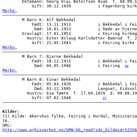
        Ektemann: Georg Olai Botolfsen Asak  f. 04.09.1
            Gift: 30.12.1939           i Fagerborg kirk
Merkn.
        M Barn 6: Alf Bekkedal      

            Født: 13.11.1913           i Bekkedal i Fei
             Død: 10.01.1953           i Døde av hjerne
        Gravlagt: 17.01.1953           i Feiring kirkeg
          Hustru: Ester Aslaug Karlsdatter Bamrud  f. 2
            Gift: 22.05.1943           i Feiring kirke 
Merkn.
        M Barn 7: Bjarne Bekkedal      

            Født: 18.12.1915           i Bekkedal i Fei
             Død: 04.05.1996           i Feiring  
34
Merkn.
        M Barn 8: Einar Bekkedal      

            Født: 05.03.1920           i Bekkedal i Fei
             Død: 03.12.1995           Langset, Eidsvol
          Hustru: Eva Tømte  f. 17.04.1929  d. 09.08.19
            Gift: 07.02.1948             
37
Kilder:

(1) Kilde: Akershus fylke, Feiring i Hurdal, Ministeri
16. 

http://www.arkivverket.no/URN:kb_read?idx_kildeid=52556