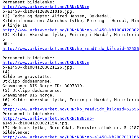
http://www.arkivverket.no/URN:NBN:n

o-a1450-kb10041203021016.jpg. 

(2) Fødte og døpte: Alfred Hansen, Bækkedal. 

Kildeinformasjon: Akershus fylke, Feiring i Hurdal, Min
http://www.arkivverket.no/URN:NBN:no-a1450-kb1004120302
(3) Kilde: Akershus fylke, Feiring i Hurdal, Ministeria
5 

http://www.arkivverket.no/URN:kb_read?idx_kildeid=5255
http://www.arkivverket.no/URN:NBN:n

o-a1450-kb10041203021126.jpg. 

(4) 

Bilde av gravstøtte.

Utklipp dødsannonse.

Gravminner DIS Norge ID: 3097819. 

(5) Utklipp dødsannonse.

Gravminner DIS Norge. 

(6) Kilde: Akershus fylke, Feiring i Hurdal, Ministeria
http://www.arkivverket.no/URN:kb_read?idx_kildeid=5255
http://www.arkivverket.no/URN:NBN:no-

a1450-kb10041203021154.jpg. 

(7) Hedmark fylke, Nord-Odal, Ministerialbok nr. 5 (187
http://www.arkivverket.no/URN:NBN:no-a1450-kb2007011166