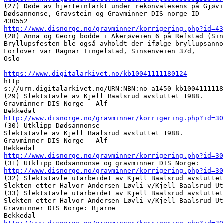
(27) Døde av hjerteinfarkt under rekonvalesens på Gjøvi
Dødsannonse, Gravstein og Gravminner DIS norge ID 

http://www.disnorge.no/gravminner/korrigering.php?id=43
(28) Anna og Georg bodde i Akerøveien 6 på Refstad (Sin
Bryllupsfesten ble også avholdt der ifølge bryllupsanno
Forlover var Ragnar Tingelstad, Sinsenveien 37d, 

Oslo

https://www.digitalarkivet.no/kb10041111180124

http

s://urn.digitalarkivet.no/URN:NBN:no-a1450-kb1004111118
(29) Slektstavle av Kjell Baalsrud avsluttet 1988. 

Gravminner DIS Norge - Alf 

http://www.disnorge.no/gravminner/korrigering.php?id=30
(30) Utklipp Dødsannonse 

Slektstavle av Kjell Baalsrud avsluttet 1988. 

Gravminner DIS Norge - Alf 

http://www.disnorge.no/gravminner/korrigering.php?id=30
http://www.disnorge.no/gravminner/korrigering.php?id=30
(32) Slektstavle utarbeidet av Kjell Baalsrud avsluttet
Slekten etter Halvor Andersen Løvli v/Kjell Baalsrud Ut
(33) Slektstavle utarbeidet av Kjell Baalsrud avsluttet
Slekten etter Halvor Andersen Løvli v/Kjell Baalsrud Ut
Gravminner DIS Norge: Bjarne 

http://www.disnorge.no/gravminner/korrigering.php?id=30