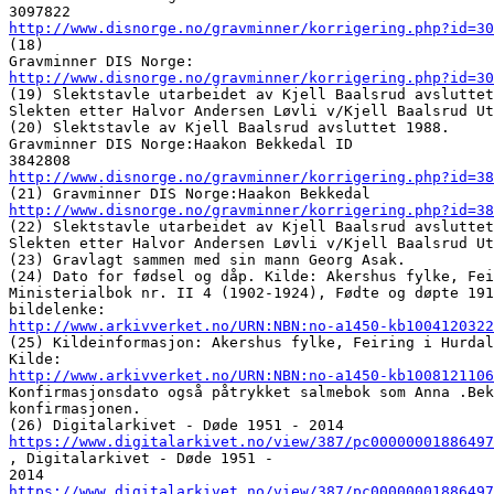
http://www.disnorge.no/gravminner/korrigering.php?id=30
(18) 

http://www.disnorge.no/gravminner/korrigering.php?id=30
(19) Slektstavle utarbeidet av Kjell Baalsrud avsluttet
Slekten etter Halvor Andersen Løvli v/Kjell Baalsrud Ut
(20) Slektstavle av Kjell Baalsrud avsluttet 1988. 

Gravminner DIS Norge:Haakon Bekkedal ID 

http://www.disnorge.no/gravminner/korrigering.php?id=38
http://www.disnorge.no/gravminner/korrigering.php?id=38
(22) Slektstavle utarbeidet av Kjell Baalsrud avsluttet
Slekten etter Halvor Andersen Løvli v/Kjell Baalsrud Ut
(23) Gravlagt sammen med sin mann Georg Asak. 

(24) Dato for fødsel og dåp. Kilde: Akershus fylke, Fei
Ministerialbok nr. II 4 (1902-1924), Fødte og døpte 191
http://www.arkivverket.no/URN:NBN:no-a1450-kb1004120322
(25) Kildeinformasjon: Akershus fylke, Feiring i Hurdal
http://www.arkivverket.no/URN:NBN:no-a1450-kb1008121106
Konfirmasjonsdato også påtrykket salmebok som Anna .Bek
konfirmasjonen. 

https://www.digitalarkivet.no/view/387/pc00000001886497
, Digitalarkivet - Døde 1951 - 

https://www.digitalarkivet.no/view/387/pc00000001886497