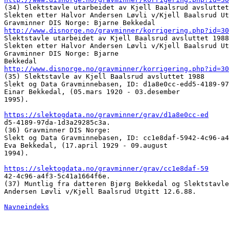
(34) Slektstavle utarbeidet av Kjell Baalsrud avsluttet
Slekten etter Halvor Andersen Løvli v/Kjell Baalsrud Ut
http://www.disnorge.no/gravminner/korrigering.php?id=30
Slektstavle utarbeidet av Kjell Baalsrud avsluttet 1988
Slekten etter Halvor Andersen Løvli v/Kjell Baalsrud Ut
Gravminner DIS Norge: Bjarne 

http://www.disnorge.no/gravminner/korrigering.php?id=30
(35) Slektstavle av Kjell Baalsrud avsluttet 1988 

Slekt og Data Gravminnebasen, ID: d1a8e0cc-edd5-4189-97
Einar Bekkedal, (05.mars 1920 - 03.desember 

1995).

https://slektogdata.no/gravminner/grav/d1a8e0cc-ed

d5-4189-97da-1d3a29285c3a. 

(36) Gravminner DIS Norge: 

Slekt og Data Gravminnebasen, ID: cc1e8daf-5942-4c96-a4
Eva Bekkedal, (17.april 1929 - 09.august 

1994).

https://slektogdata.no/gravminner/grav/cc1e8daf-59

42-4c96-a4f3-5c41a1664f6e. 

(37) Muntlig fra datteren Bjørg Bekkedal og Slektstavle
Andersen Løvli v/Kjell Baalsrud Utgitt 12.6.88. 

Navneindeks