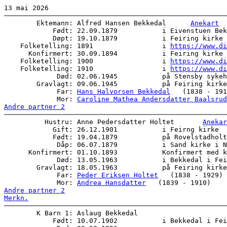
        Ektemann: Alfred Hansen Bekkedal      
Anekart
            Født: 22.09.1879           i Eivenstuen Bek
            Døpt: 19.10.1879           i Feiring kirke 
    Folketelling: 1891                 i 
https://www.di
      Konfirmert: 30.09.1894           i Feiring kirke 
    Folketelling: 1900                 i 
https://www.di
    Folketelling: 1910                 i 
https://www.di
             Død: 02.06.1945           på Stensby sykeh
        Gravlagt: 09.06.1945           på Feiring kirke
             Far: 
Hans Halvorsen Bekkedal
   (1838 - 191
             Mor: 
Caroline Mathea Andersdatter Baalsrud
Andre partner 2
          Hustru: Anne Pedersdatter Holtet       
Anekar
            Gift: 26.12.1901           i Feirng kirke  
            Født: 19.04.1879           på Rovelstadholt
             Dåp: 06.07.1879           i Sand kirke i N
      Konfirmert: 01.10.1893           Konfirmert med k
             Død: 13.05.1963           i Bekkedal i Fei
        Gravlagt: 18.05.1963           på Feiring kirke
             Far: 
Peder Eriksen Holtet
   (1838 - 1929) 

             Mor: 
Andrea Hansdatter
Andre partner 2
Merkn.
        K Barn 1: Aslaug Bekkedal      

            Født: 10.07.1902           i Bekkedal i Fei