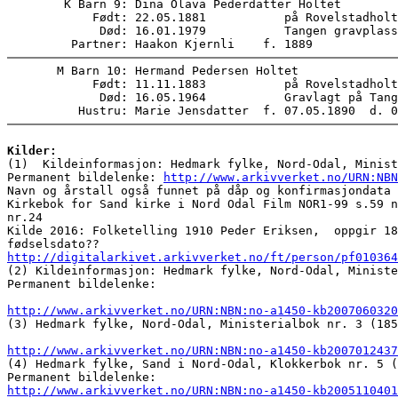
        K Barn 9: Dina Olava Pederdatter Holtet      

            Født: 22.05.1881           på Rovelstadholt
             Død: 16.01.1979           Tangen gravplass
       M Barn 10: Hermand Pedersen Holtet      

            Født: 11.11.1883           på Rovelstadholt
             Død: 16.05.1964           Gravlagt på Tang
Kilder:

(1)  Kildeinformasjon: Hedmark fylke, Nord-Odal, Minis
Permanent bildelenke: 
http://www.arkivverket.no/URN:NBN
Navn og årstall også funnet på dåp og konfirmasjondata 
Kirkebok for Sand kirke i Nord Odal Film NOR1-99 s.59 n
nr.24 

Kilde 2016: Folketelling 1910 Peder Eriksen,  oppgir 18
http://digitalarkivet.arkivverket.no/ft/person/pf010364
(2) Kildeinformasjon: Hedmark fylke, Nord-Odal, Ministe
Permanent bildelenke: 

http://www.arkivverket.no/URN:NBN:no-a1450-kb2007060320
(3) Hedmark fylke, Nord-Odal, Ministerialbok nr. 3 (185
http://www.arkivverket.no/URN:NBN:no-a1450-kb2007012437
(4) Hedmark fylke, Sand i Nord-Odal, Klokkerbok nr. 5 (
http://www.arkivverket.no/URN:NBN:no-a1450-kb2005110401