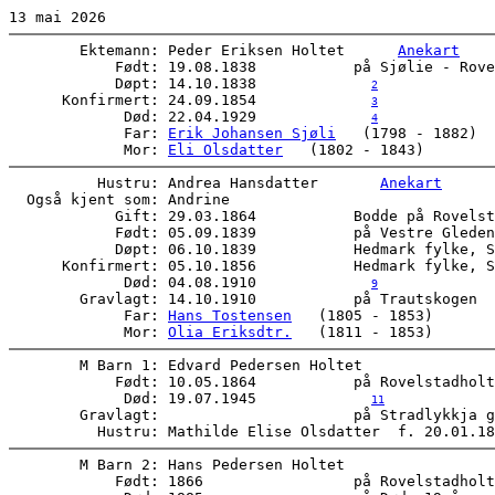
        Ektemann: Peder Eriksen Holtet      
Anekart
            Født: 19.08.1838           på Sjølie - Rove
            Døpt: 14.10.1838             
2
      Konfirmert: 24.09.1854             
3
             Død: 22.04.1929             
4
             Far: 
Erik Johansen Sjøli
   (1798 - 1882) 

             Mor: 
Eli Olsdatter
          Hustru: Andrea Hansdatter       
Anekart
  Også kjent som: Andrine 

            Gift: 29.03.1864           Bodde på Rovelst
            Født: 05.09.1839           på Vestre Gleden
            Døpt: 06.10.1839           Hedmark fylke, S
      Konfirmert: 05.10.1856           Hedmark fylke, S
             Død: 04.08.1910             
9
        Gravlagt: 14.10.1910           på Trautskogen  
             Far: 
Hans Tostensen
   (1805 - 1853) 

             Mor: 
Olia Eriksdtr.
        M Barn 1: Edvard Pedersen Holtet      

            Født: 10.05.1864           på Rovelstadholt
             Død: 19.07.1945             
11
        Gravlagt:                      på Stradlykkja g
        M Barn 2: Hans Pedersen Holtet      

            Født: 1866                 på Rovelstadholt