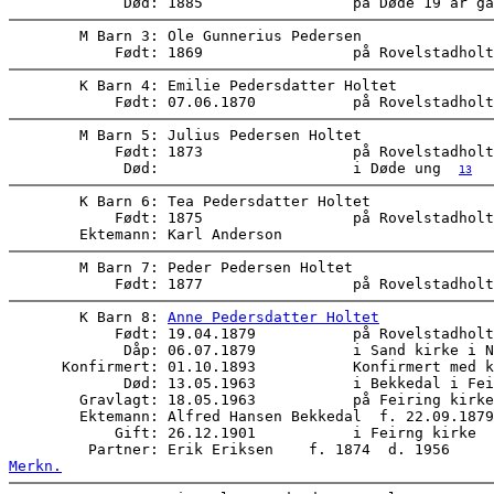
             Død: 1885                 på Døde 19 år ga
        M Barn 3: Ole Gunnerius Pedersen      

            Født: 1869                 på Rovelstadholt
        K Barn 4: Emilie Pedersdatter Holtet      

            Født: 07.06.1870           på Rovelstadholt
        M Barn 5: Julius Pedersen Holtet      

            Født: 1873                 på Rovelstadholt
             Død:                      i Døde ung  
13
        K Barn 6: Tea Pedersdatter Holtet      

            Født: 1875                 på Rovelstadholt
        M Barn 7: Peder Pedersen Holtet      

        K Barn 8: 
Anne Pedersdatter Holtet
            Født: 19.04.1879           på Rovelstadholt
             Dåp: 06.07.1879           i Sand kirke i N
      Konfirmert: 01.10.1893           Konfirmert med k
             Død: 13.05.1963           i Bekkedal i Fei
        Gravlagt: 18.05.1963           på Feiring kirke
        Ektemann: Alfred Hansen Bekkedal  f. 22.09.1879
            Gift: 26.12.1901           i Feirng kirke  
Merkn.