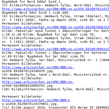
Bygdebok for Nord Oddal bind 1. 

http://www.arkivverket.no/URN:NBN:no-a1450-kb2007012437
Bygdebok Nord Odal bind 1 side 689. 

(6) Kildeinformasjon: Hedmark fylke, Strøm (Odalen), Mi
nr. 5 (1811-1850), Fødte og døpte 1839, side 85, se 3 l
http://www.arkivverket.no/URN:NBN:no-a1450-kb2007060322
Kilde: Fødselsår også funnet i dåpsinnføringen for datt
s.59 nr.69 Kilde: Bygdebok for Sør Odal side 70. 

(7) Kildeinformasjon: Hedmark fylke, Strøm (Odalen), Mi
nr. 5 (1811-1850), Fødte og døpte 1839, side 85, se 3 l
http://www.arkivverket.no/URN:NBN:no-a1450-kb2007060322
Kilde: Fødselsår funnet i dåpsinnføringen for datteren 
nr.69 Kilde: Bygdebok for Sør Odal side 70. 

(8) Hedmark fylke, Sør-Odal, Ministerialbok nr. 1 (1849
http://www.arkivverket.no/URN:NBN:no-

a1450-kb20070124340429.jpg. 

(9) Hedmark fylke, Sand i Nord-Odal, Ministerialbok nr.
http://www.arkivverket.no/URN:NBN:no-

a1450-kb20060418060293.jpg. 

(10) Kildeinformasjon: Hedmark fylke, Nord-Odal, Minist
http://www.arkivverket.no/URN:NBN:n

o-a1450-kb20070124370051.jpg. 

(11) Kilde august 2016: Gravminner DIS Norge ID 1804683