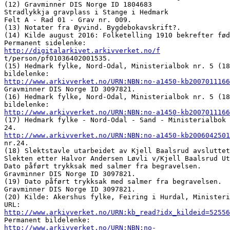
(12) Gravminner DIS Norge ID 1804683

Stradlykkja gravplass i Stange i Hedmark

Felt A - Rad 01 - Grav nr. 009. 

(13) Notater fra Øyvind. Bygdebokavskrift?. 

(14) Kilde august 2016: Folketelling 1910 bekrefter fød
http://digitalarkivet.arkivverket.no/f

t/person/pf01036402001535. 

(15) Hedmark fylke, Nord-Odal, Ministerialbok nr. 5 (18
http://www.arkivverket.no/URN:NBN:no-a1450-kb2007011166
Gravminner DIS Norge ID 3097821. 

(16) Hedmark fylke, Nord-Odal, Ministerialbok nr. 5 (18
http://www.arkivverket.no/URN:NBN:no-a1450-kb2007011166
(17) Hedmark fylke - Nord-Odal - Sand - Ministerialbok 
http://www.arkivverket.no/URN:NBN:no-a1450-kb2006042501
nr.24. 

(18) Slektstavle utarbeidet av Kjell Baalsrud avsluttet
Slekten etter Halvor Andersen Løvli v/Kjell Baalsrud Ut
Dato påført trykksak med salmer fra begravelsen. 

Gravminner DIS Norge ID 3097821. 

(19) Dato påført trykksak med salmer fra begravelsen.

Gravminner DIS Norge ID 3097821. 

(20) Kilde: Akershus fylke, Feiring i Hurdal, Ministeri
http://www.arkivverket.no/URN:kb_read?idx_kildeid=5255
http://www.arkivverket.no/URN:NBN:no-