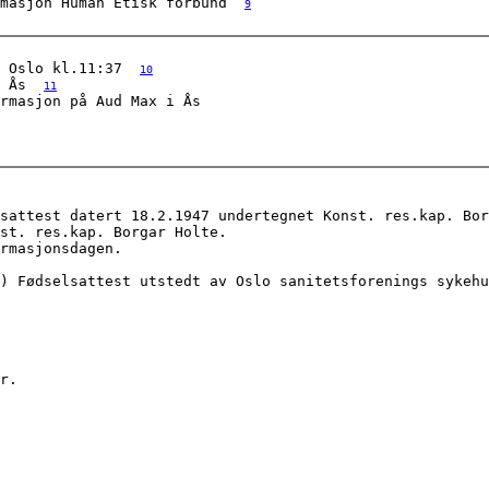
masjon Human Etisk forbund  
9
 Oslo kl.11:37  
10
 Ås  
11
rmasjon på Aud Max i Ås  

psattest datert 18.2.1947 undertegnet Konst. res.kap. Bor
st. res.kap. Borgar Holte. 

rmasjonsdagen. 

) Fødselsattest utstedt av Oslo sanitetsforenings sykehu
r. 
