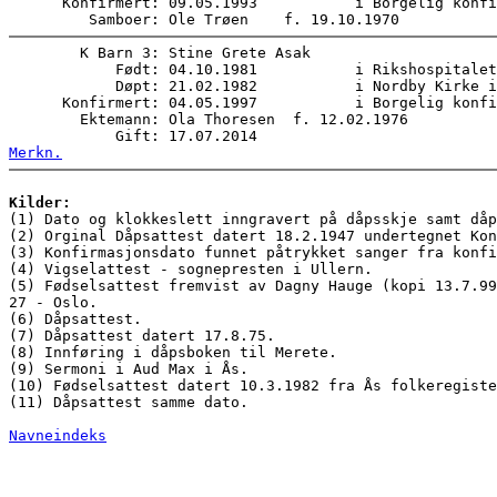
      Konfirmert: 09.05.1993           i Borgelig konfi
        K Barn 3: Stine Grete Asak      

            Født: 04.10.1981           i Rikshospitalet
            Døpt: 21.02.1982           i Nordby Kirke i
      Konfirmert: 04.05.1997           i Borgelig konfi
        Ektemann: Ola Thoresen  f. 12.02.1976  

Merkn.
Kilder:

(1) Dato og klokkeslett inngravert på dåpsskje samt då
(2) Orginal Dåpsattest datert 18.2.1947 undertegnet Kon
(3) Konfirmasjonsdato funnet påtrykket sanger fra konfi
(4) Vigselattest - sognepresten i Ullern. 

(5) Fødselsattest fremvist av Dagny Hauge (kopi 13.7.99
27 - Oslo. 

(6) Dåpsattest. 

(7) Dåpsattest datert 17.8.75. 

(8) Innføring i dåpsboken til Merete. 

(9) Sermoni i Aud Max i Ås. 

(10) Fødselsattest datert 10.3.1982 fra Ås folkeregiste
(11) Dåpsattest samme dato. 

Navneindeks