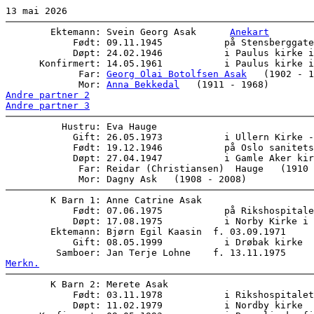
        Ektemann: Svein Georg Asak      
Anekart
            Født: 09.11.1945           på Stensberggate
            Døpt: 24.02.1946           i Paulus kirke i
      Konfirmert: 14.05.1961           i Paulus kirke i
             Far: 
Georg Olai Botolfsen Asak
   (1902 - 1
             Mor: 
Anna Bekkedal
Andre partner 2
Andre partner 3
          Hustru: Eva Hauge     

            Gift: 26.05.1973           i Ullern Kirke -
            Født: 19.12.1946           på Oslo sanitets
            Døpt: 27.04.1947           i Gamle Aker kir
             Far: Reidar (Christiansen)  Hauge   (1910 
        K Barn 1: Anne Catrine Asak      

            Født: 07.06.1975           på Rikshospitale
            Døpt: 17.08.1975           i Norby Kirke i 
        Ektemann: Bjørn Egil Kaasin  f. 03.09.1971  

            Gift: 08.05.1999           i Drøbak kirke  

Merkn.
        K Barn 2: Merete Asak      

            Født: 03.11.1978           i Rikshospitalet
            Døpt: 11.02.1979           i Nordby kirke  