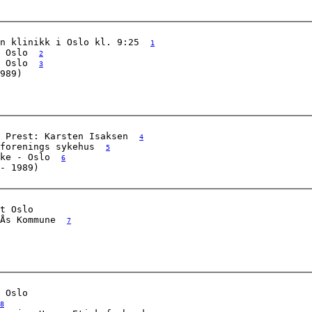
n klinikk i Oslo kl. 9:25  
1
 Oslo  
2
 Oslo  
3
989) 

 Prest: Karsten Isaksen  
4
forenings sykehus  
5
ke - Oslo  
6
- 1989) 

t Oslo  

Ås Kommune  
7
 Oslo  

8