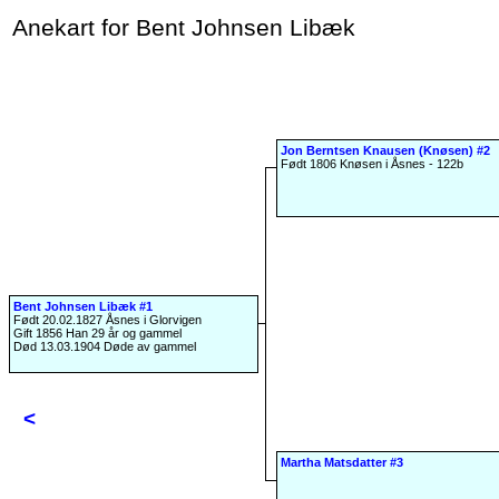
If you can read this line, the file format.css from BK is missing! (must be lower case file na
Anekart for Bent Johnsen Libæk
Jon Berntsen Knausen (Knøsen) #2
Født 1806 Knøsen i Åsnes - 122b
Bent Johnsen Libæk #1
Født 20.02.1827 Åsnes i Glorvigen
Gift 1856 Han 29 år og gammel
Død 13.03.1904 Døde av gammel
<
Martha Matsdatter #3